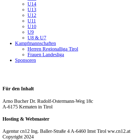
U14
U13
U12
U11
U10
U9
U8 & U7
Kampfmannschaften
Herren Regionalliga Tirol
Frauen Landesliga
Sponsoren
Für den Inhalt
Arno Bucher Dr. Rudolf-Ostermann-Weg 18c
A-6175 Kematen in Tirol
Hosting & Webmaster
Agentur cn12 Ing. Baller-Straße 4 A-6460 Imst Tirol ww.cn12.at
Copyright 2024