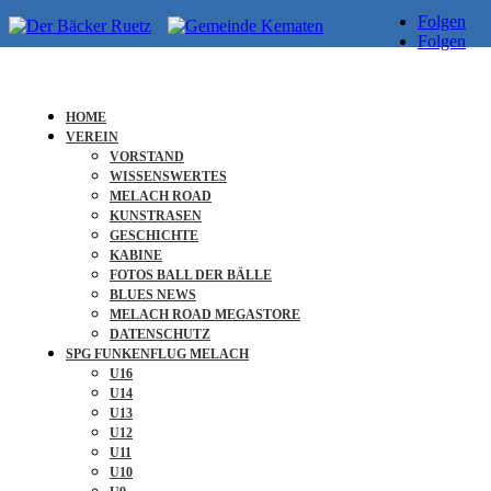
Folgen
Folgen
HOME
VEREIN
VORSTAND
Für den Inhalt
WISSENSWERTES
MELACH ROAD
Arno Bucher Dr. Rudolf-Ostermann-Weg 18c
KUNSTRASEN
A-6175 Kematen in Tirol
GESCHICHTE
KABINE
FOTOS BALL DER BÄLLE
Hosting & Webmaster
BLUES NEWS
MELACH ROAD MEGASTORE
Agentur cn12 Ing. Baller-Straße 4 A-6460 Imst Tirol ww.cn12.at
DATENSCHUTZ
Copyright 2024
SPG FUNKENFLUG MELACH
U16
U14
U13
U12
U11
U10