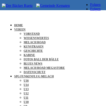
Folgen
Folgen
HOME
VEREIN
VORSTAND
Für den Inhalt
WISSENSWERTES
MELACH ROAD
Arno Bucher Dr. Rudolf-Ostermann-Weg 18c
KUNSTRASEN
A-6175 Kematen in Tirol
GESCHICHTE
KABINE
FOTOS BALL DER BÄLLE
Hosting & Webmaster
BLUES NEWS
MELACH ROAD MEGASTORE
Agentur cn12 Ing. Baller-Straße 4 A-6460 Imst Tirol ww.cn12.at
DATENSCHUTZ
Copyright 2024
SPG FUNKENFLUG MELACH
U16
U14
U13
U12
U11
U10